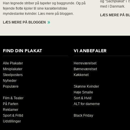
og "Sachplakat" i T
Han tegnede striber på tapeter og baggrunde. Og på
med i Danmark.
fejende flotte kjoler til sine karakteristiske
myndeslanke kvinder. Læs mere på bloggen.
LÆS MERE PÅ B
LÆS MERE PÅ BLOGGEN
FIND DIN PLAKAT
VI ANBEFALER
Alle Plakater
Herreværelset
Miniplakater
Børneværelset
Steelposters
Køkkenet
Nyheder
Populære
Skønne Kvinder
Høje Smalle
Film & Teater
Sort & Hvid
På Farten
ALT for damerne
Reklamer
Sport & Fritid
Black Friday
Udstillinger