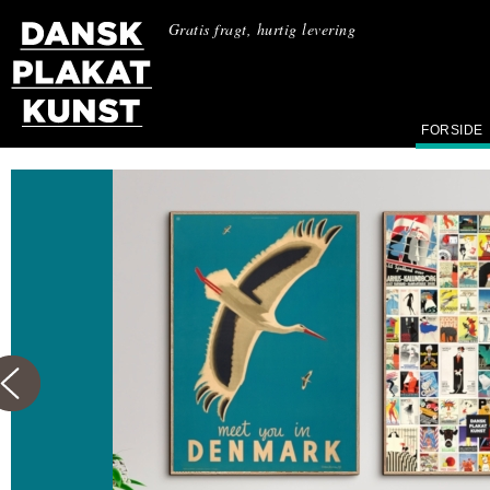
Gratis fragt, hurtig levering
FORSIDE
Plakatkunstens
Perler
Vi genudgiver de bedste danske
plakater fra 1900-tallet.
Restaureret og genptrykt så de står
lige så stærke, som da de blev skabt.