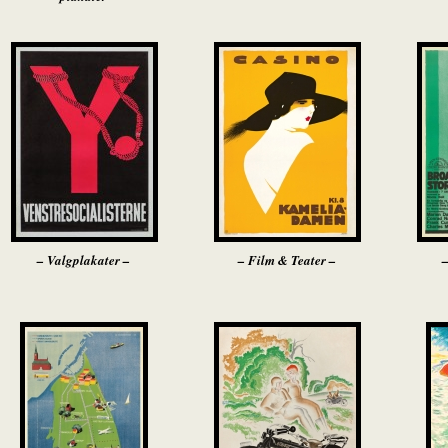
– Valgplakater –
– Film & Teater –
–