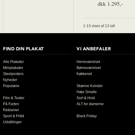
dkk 1.295,-
1-13 vises af 13 ialt
FIND DIN PLAKAT
VI ANBEFALER
Alle Plakater
Herreværelset
Miniplakater
Børneværelset
Steelposters
Køkkenet
Nyheder
Populære
Skønne Kvinder
Høje Smalle
Film & Teater
Sort & Hvid
På Farten
ALT for damerne
Reklamer
Sport & Fritid
Black Friday
Udstillinger