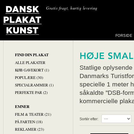
Gratis fragt, hurtig levering
FORSIDE
HØJE SMAL
FIND DIN PLAKAT
ALLE PLAKATER
Statlige oplysende
KØB GAVEKORT (1)
Danmarks Turistfore
POPULÆRE (30)
specielle 1 meter h
SPECIALRAMMER (1)
såkaldte "DSB-for
PERFEKTE PAR (2)
kommercielle plaka
EMNER
FILM & TEATER (21)
Sortér efter:
PÅ FARTEN (18)
REKLAMER (23)