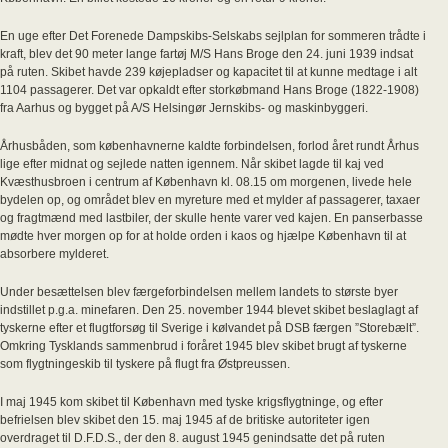
En uge efter Det Forenede Dampskibs-Selskabs sejlplan for sommeren trådte i
kraft, blev det 90 meter lange fartøj M/S Hans Broge den 24. juni 1939 indsat
på ruten. Skibet havde 239 køjepladser og kapacitet til at kunne medtage i alt
1104 passagerer. Det var opkaldt efter storkøbmand Hans Broge (1822-1908)
fra Aarhus og bygget på A/S Helsingør Jernskibs- og maskinbyggeri.
Århusbåden, som københavnerne kaldte forbindelsen, forlod året rundt Århus
lige efter midnat og sejlede natten igennem. Når skibet lagde til kaj ved
Kvæsthusbroen i centrum af København kl. 08.15 om morgenen, livede hele
bydelen op, og området blev en myreture med et mylder af passagerer, taxaer
og fragtmænd med lastbiler, der skulle hente varer ved kajen. En panserbasse
mødte hver morgen op for at holde orden i kaos og hjælpe København til at
absorbere mylderet.
Under besættelsen blev færgeforbindelsen mellem landets to største byer
indstillet p.g.a. minefaren. Den 25. november 1944 blevet skibet beslaglagt af
tyskerne efter et flugtforsøg til Sverige i kølvandet på DSB færgen ”Storebælt”.
Omkring Tysklands sammenbrud i foråret 1945 blev skibet brugt af tyskerne
som flygtningeskib til tyskere på flugt fra Østpreussen.
I maj 1945 kom skibet til København med tyske krigsflygtninge, og efter
befrielsen blev skibet den 15. maj 1945 af de britiske autoriteter igen
overdraget til D.F.D.S., der den 8. august 1945 genindsatte det på ruten