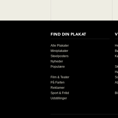
FIND DIN PLAKAT
V
Alle Plakater
He
Miniplakater
B
Steelposters
K
Nyheder
Populære
S
H
Film & Teater
So
På Farten
AL
Reklamer
Sport & Fritid
Bl
Udstillinger