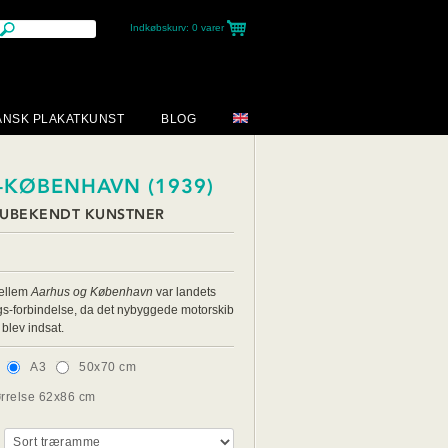
Indkøbskurv:
0 varer
ANSK PLAKATKUNST
BLOG
-KØBENHAVN (1939)
 UBEKENDT KUNSTNER
mellem
Aarhus og København
var landets
igs-forbindelse, da det nybyggede motorskib
blev indsat.
A3
50x70 cm
ørrelse 62x86 cm