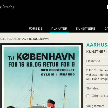
ig levering
FORSIDE
PLAKATER
KUNSTNERE
D
ALLE PLAKATER
>
AARHUS-KØBENHAVN
AARHUS
KUNSTNER:
Plakat : A3
D.F.D.S. ruten 
vigtigste indenr
M/S Hans Broge 
Størrelse:
Original st
Vælg ramme: