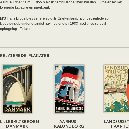
Aarhus-København. I 1955 blev skibet forlænget med næsten 10 meter, hvilket
forøgede kapaciteten mærkbart.
M/S Hans Broge blev senere solgt til Grækenland, hvor det sejlede som
krydstogtskib under et andet navn og endte i 1983 med blive solgt til
ophugning i Finland.
RELATEREDE PLAKATER
LILLEBÆLTSBROEN
AARHUS -
LANDSUDST
DANMARK
KALUNDBORG
I AARHU