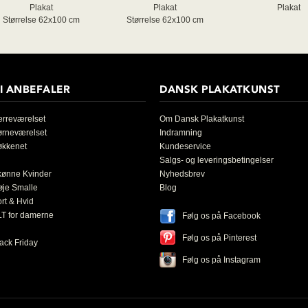
Plakat
Plakat
Plakat
Størrelse 62x100 cm
Størrelse 62x100 cm
I ANBEFALER
DANSK PLAKATKUNST
rreværelset
Om Dansk Plakatkunst
ørneværelset
Indramning
økkenet
Kundeservice
Salgs- og leveringsbetingelser
kønne Kvinder
Nyhedsbrev
øje Smalle
Blog
rt & Hvid
T for damerne
Følg os på Facebook
Følg os på Pinterest
ack Friday
Følg os på Instagram