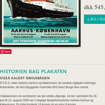
dkk 545,
Save
HISTORIEN BAG PLAKATEN
OGSÅ KALDET ÅRHUSBÅDEN
D.F.D.S. ruten mellem
Aarhus og København
var landets vigtigste indenrigs-
forbindelse, da det nybyggede motorskib M/S Hans Broge blev indsat.
I højsæsonen om sommeren var der ekstra afgange, så der i perioden fra 16.
juni til 12. august 1939 var 2 daglige færgeforbindelser mellem Aarhus og
København. En billet kostede 16 kroner og en retur 9 kroner.