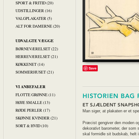
SPORT & FRITID (20)
UDSTILLINGER (16)
VALGPLAKATER (5)
ALT FOR DAMERNE (20)
UDVALGTE VÆGGE
BØRNEVÆRELSET (22)
HERREVÆRELSET (21)
KØKKENET (14)
Save
SOMMERHUSET (21)
VI ANBEFALER
FLOTTE GRØNNE (11)
HISTORIEN BAG 
HØJE SMALLE (13)
ET SJÆLDENT SNAPSHO
RØDE PERLER (17)
Man siger, at plakaten er et spej
SKØNNE KVINDER (21)
Præcist gengiver den moden og
SORT & HVID (10)
dekorativt barometer, der som 
skal formidle sit budskab, helt 