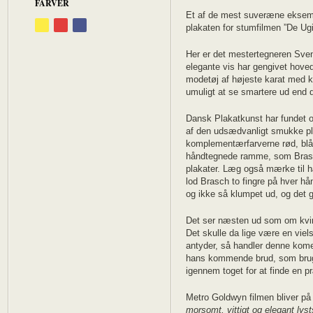
FARVER
Et af de mest suveræne eksemp
plakaten for stumfilmen ”De Ugi
Her er det mestertegneren Sve
elegante vis har gengivet hovedr
modetøj af højeste karat med k
umuligt at se smartere ud end d
Dansk Plakatkunst har fundet o
af den udsædvanligt smukke pla
komplementærfarverne rød, blå
håndtegnede ramme, som Brasch 
plakater. Læg også mærke til h
lod Brasch to fingre på hver 
og ikke så klumpet ud, og det g
Det ser næsten ud som om kvin
Det skulle da lige være en viels
antyder, så handler denne kome
hans kommende brud, som bruge
igennem toget for at finde en pr
Metro Goldwyn filmen bliver p
morsomt, vittigt og elegant lyst