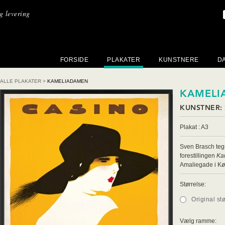
ig levering
FORSIDE
PLAKATER
KUNSTNERE
D
ALLE PLAKATER
>
KAMELIADAMEN
KAMELI
KUNSTNER:
Plakat : A3
Sven Brasch tegn
forestillingen
Ka
Amaliegade i K
Størrelse:
Original st
Vælg ramme: