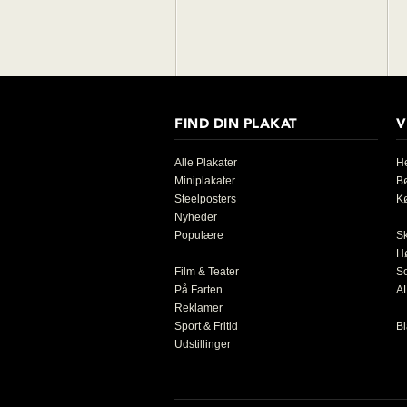
FIND DIN PLAKAT
V
Alle Plakater
He
Miniplakater
B
Steelposters
K
Nyheder
Populære
S
H
Film & Teater
So
På Farten
AL
Reklamer
Sport & Fritid
Bl
Udstillinger