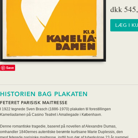
dkk 545,
Save
HISTORIEN BAG PLAKATEN
FETERET PARISISK MAITRESSE
I 1922 tegnede Sven Brasch (1886-1970) plakaten til forestillingen
Kameliadamen
på Casino Teatret i Amaliegade i København.
Denne romantiske tragedie, baseret på novellen af Alexandre Dumas,
omhandler 1840ernes autentiske berømte kurtisane Marie Duplessis, den
mest feterede parisiske maitresse, indtil hun dør af tuberkulose 23 år gammel.