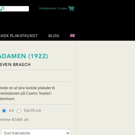
Indkøbskurv:
0 varer
ANSK PLAKATKUNST
BLOG
ADAMEN (1922)
 SVEN BRASCH
ede en af sine bedste plakater til
meliadamen
på Casino Teatret i
øbenhavn.
A3
50x70 cm
ørrelse 62x86 cm