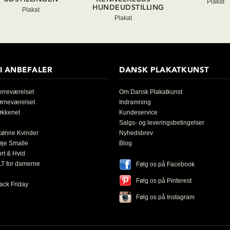
Plakat
HUNDEUDSTILLING
Plakat
Plakat
I ANBEFALER
DANSK PLAKATKUNST
rreværelset
Om Dansk Plakatkunst
ørneværelset
Indramning
økkenet
Kundeservice
Salgs- og leveringsbetingelser
kønne Kvinder
Nyhedsbrev
øje Smalle
Blog
rt & Hvid
T for damerne
Følg os på Facebook
Følg os på Pinterest
ack Friday
Følg os på Instagram