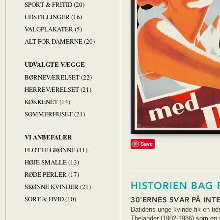
SPORT & FRITID (20)
UDSTILLINGER (16)
VALGPLAKATER (5)
ALT FOR DAMERNE (20)
UDVALGTE VÆGGE
BØRNEVÆRELSET (22)
HERREVÆRELSET (21)
KØKKENET (14)
SOMMERHUSET (21)
VI ANBEFALER
Save
FLOTTE GRØNNE (11)
HØJE SMALLE (13)
RØDE PERLER (17)
HISTORIEN BAG 
SKØNNE KVINDER (21)
SORT & HVID (10)
30'ERNES SVAR PÅ INT
Datidens unge kvinde fik en tid
Thelander (1902-1986) som en s