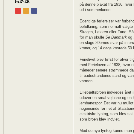
FARVER
på denne plakat fra 1936, hvor 
ud i sommerlandet.
Egentlige ferierejser var forbeho
befolkning, som normalt valgte
Skagen, Løkken eller Fanø. Så 
for man skulle
Se Danmark
og 
en slags 30ernes svar på interr
kroner, og 14 dage kostede 50 
Ferielivet blev først for alvor t
med Ferieloven af 1938, hvor ni
måneder senere strømmede da
til badestrandenes sand og vand,
varmen.
Lillebæltsbroen indviedes året 
udover en smal vejbane og en k
jernbanespor. Det var nu muligt
nogensinde før i et af Statsba
elektriske lyntog, som blev sa
som broen blev indviet.
Med de nye lyntog kunne man 