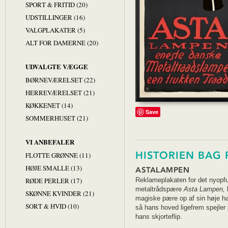
SPORT & FRITID (20)
UDSTILLINGER (16)
VALGPLAKATER (5)
ALT FOR DAMERNE (20)
UDVALGTE VÆGGE
BØRNEVÆRELSET (22)
HERREVÆRELSET (21)
KØKKENET (14)
Save
SOMMERHUSET (21)
VI ANBEFALER
HISTORIEN BAG 
FLOTTE GRØNNE (11)
HØJE SMALLE (13)
ASTALAMPEN
RØDE PERLER (17)
Reklameplakaten for det nyopfu
metaltrådspære
Asta Lampen,
l
SKØNNE KVINDER (21)
magiske pære op af sin høje hat
SORT & HVID (10)
så hans hoved ligefrem spejler
hans skjorteflip.