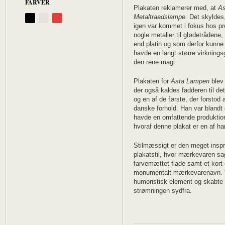
FARVER
Plakaten reklamerer med, at
As
Metaltraadslampe.
Det skyldes
igen var kommet i fokus hos pr
nogle metaller til glødetrådene
end platin og som derfor kunne 
havde en langt større virknings­
den rene magi.
Plakaten for
Asta Lampen
blev 
der også kaldes fadderen til d
og en af de første, der forstod 
danske forhold. Han var blandt 
havde en omfattende produktion,
hvoraf denne plakat er en af ha
Stilmæssigt er den meget inspri
plakatstil, hvor mærkevaren sag
farvemættet flade samt et kort 
monumentalt mærkevarenavn. Va
humoristisk element og skabte 
strømningen sydfra.