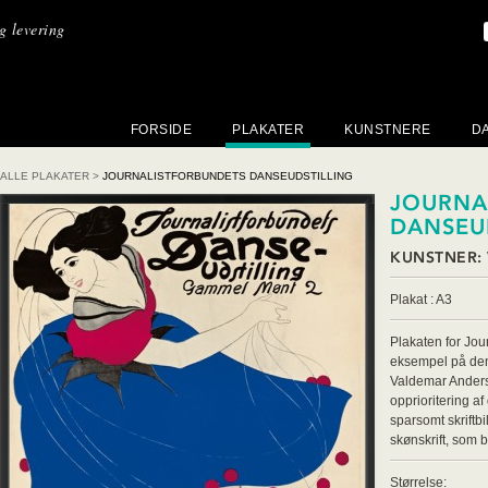
ig levering
FORSIDE
PLAKATER
KUNSTNERE
D
ALLE PLAKATER
>
JOURNALISTFORBUNDETS DANSEUDSTILLING
JOURNA
DANSEUD
KUNSTNER:
Plakat : A3
Plakaten for Jou
eksempel på den 
Valdemar Anders
opprioritering af
sparsomt skriftb
skønskrift, som
Størrelse: