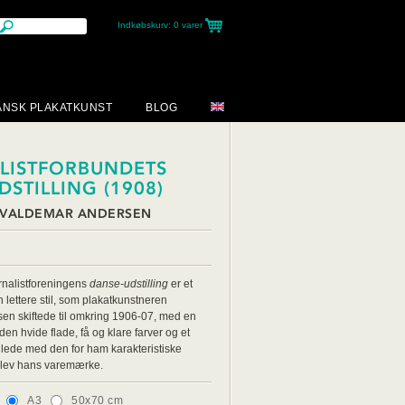
Indkøbskurv:
0 varer
ANSK PLAKATKUNST
BLOG
LISTFORBUNDETS
STILLING (1908)
 VALDEMAR ANDERSEN
rnalistforeningens
danse-udstilling
er et
lettere stil, som plakatkunstneren
en skiftede til omkring 1906-07, med en
 den hvide flade, få og klare farver og et
illede med den for ham karakteristiske
 blev hans varemærke.
A3
50x70 cm