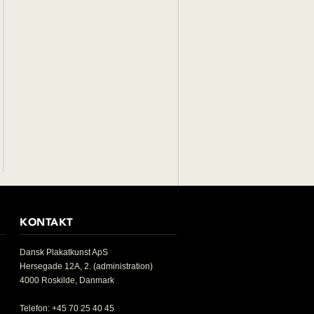
KONTAKT
Dansk Plakatkunst ApS
Hersegade 12A, 2. (administration)
4000 Roskilde, Danmark
Telefon: +45 70 25 40 45