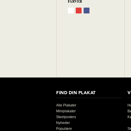
FARVER
FIND DIN PLAKAT
V
Alle Plakater
He
Miniplakater
B
Steelposters
K
Nyheder
Populære
S