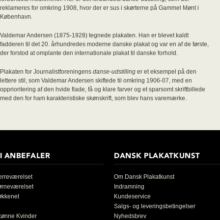
reklameres for omkring 1908, hvor der er sus i skørterne på Gammel Mønt i
København.
Valdemar Andersen (1875-1928) tegnede plakaten. Han er blevet kaldt
fadderen til det 20. århundredes moderne danske plakat og var en af de første,
der forstod at omplante den internationale plakat til danske forhold.
Plakaten for Journalistforeningens
danse-udstilling
er et eksempel på den
lettere stil, som Valdemar Andersen skiftede til omkring 1906-07, med en
opprioritering af den hvide flade, få og klare farver og et sparsomt skriftbillede
med den for ham karakteristiske skønskrift, som blev hans varemærke.
I ANBEFALER
DANSK PLAKATKUNST
rreværelset
Om Dansk Plakatkunst
ørneværelset
Indramning
økkenet
Kundeservice
Salgs- og leveringsbetingelser
kønne Kvinder
Nyhedsbrev