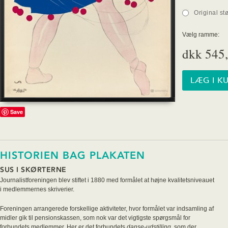
Original st
Vælg ramme:
dkk 545,
Save
HISTORIEN BAG PLAKATEN
SUS I SKØRTERNE
Journalistforeningen blev stiftet i 1880 med formålet at højne kvalitetsniveauet
i medlemmernes skriverier.
Foreningen arrangerede forskellige aktiviteter, hvor formålet var indsamling af
midler gik til pensionskassen, som nok var det vigtigste spørgsmål for
forbundets medlemmer. Her er det forbundets
danse-udstilling,
som der