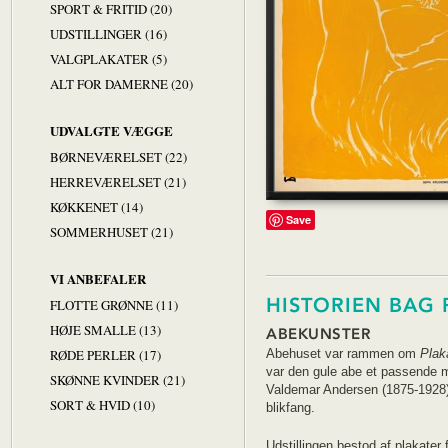
SPORT & FRITID (20)
UDSTILLINGER (16)
VALGPLAKATER (5)
ALT FOR DAMERNE (20)
UDVALGTE VÆGGE
BØRNEVÆRELSET (22)
HERREVÆRELSET (21)
KØKKENET (14)
Save
SOMMERHUSET (21)
VI ANBEFALER
HISTORIEN BAG 
FLOTTE GRØNNE (11)
HØJE SMALLE (13)
ABEKUNSTER
RØDE PERLER (17)
Abehuset var rammen om
Plak
var den gule abe et passende m
SKØNNE KVINDER (21)
Valdemar Andersen (1875-1928) 
SORT & HVID (10)
blikfang.
Udstillingen bestod af plakater