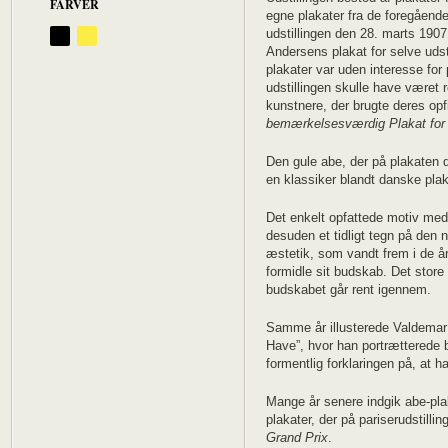
FARVER
egne plakater fra de foregåend
udstillingen den 28. marts 1907
Andersens plakat for selve udst
plakater var uden interesse for 
udstillingen skulle have været 
kunstnere, der brugte deres op
bemærkelsesværdig Plakat f
Den gule abe, der på plakaten d
en klassiker blandt danske plaka
Det enkelt opfattede motiv med
desuden et tidligt tegn på den 
æstetik, som vandt frem i de år
formidle sit budskab. Det store
budskabet går rent igennem.
Samme år illusterede Valdemar
Have”, hvor han portrætterede 
formentlig forklaringen på, at 
Mange år senere indgik abe-pla
plakater, der på pariserudstill
Grand Prix
.