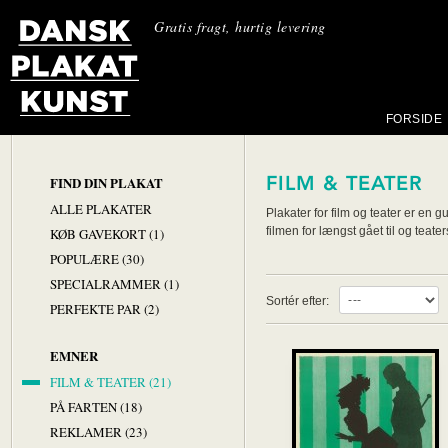
Gratis fragt, hurtig levering
FORSIDE
FILM & TEATER
FIND DIN PLAKAT
ALLE PLAKATER
Plakater for film og teater er en 
filmen for længst gået til og teat
KØB GAVEKORT (1)
POPULÆRE (30)
SPECIALRAMMER (1)
Sortér efter:
PERFEKTE PAR (2)
EMNER
FILM & TEATER (21)
PÅ FARTEN (18)
REKLAMER (23)