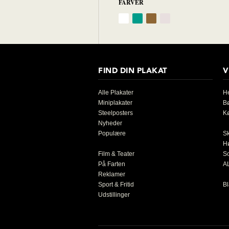
FARVER
FIND DIN PLAKAT
V
Alle Plakater
He
Miniplakater
B
Steelposters
K
Nyheder
Populære
S
H
Film & Teater
So
På Farten
AL
Reklamer
Sport & Fritid
Bl
Udstillinger