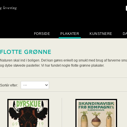
ig levering
FORSIDE
PLAKATER
KUNSTNERE
D
FLOTTE GRØNNE
Naturen skal ind i boligen. Det kan gøres enkelt og smukt med brug af farverne sm
og dybe støvede pasteller. Vi har fundet nogle flotte grønne plakater.
Sortér efter: