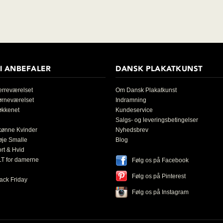
I ANBEFALER
DANSK PLAKATKUNST
rreværelset
Om Dansk Plakatkunst
ørneværelset
Indramning
økkenet
Kundeservice
Salgs- og leveringsbetingelser
kønne Kvinder
Nyhedsbrev
øje Smalle
Blog
rt & Hvid
T for damerne
Følg os på Facebook
Følg os på Pinterest
ack Friday
Følg os på Instagram