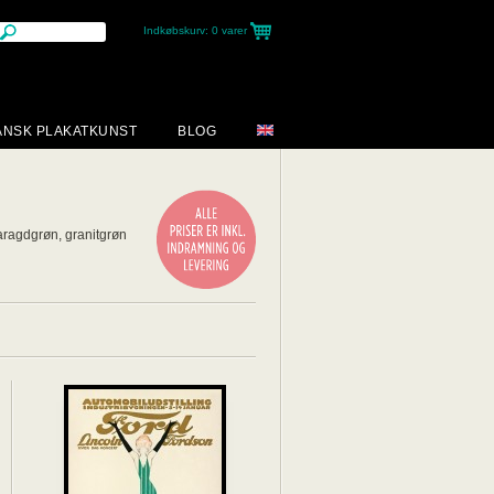
Indkøbskurv:
0 varer
ANSK PLAKATKUNST
BLOG
aragdgrøn, granitgrøn