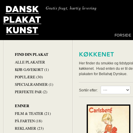
Gratis fragt, hurtig levering
FORSIDE
KØKKENET
FIND DIN PLAKAT
ALLE PLAKATER
Her finder du smukke og tidstypis
køkkenet. Hvad enten du er til de
KØB GAVEKORT (1)
plakaten for Bellahøj Dyrskue.
POPULÆRE (30)
SPECIALRAMMER (1)
Sortér efter:
PERFEKTE PAR (2)
EMNER
FILM & TEATER (21)
PÅ FARTEN (18)
REKLAMER (23)