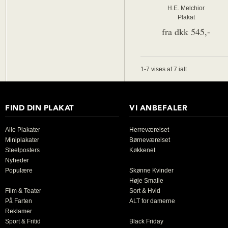
H.E. Melchior
Plakat
fra dkk 545,-
1-7 vises af 7 ialt
FIND DIN PLAKAT
VI ANBEFALER
Alle Plakater
Herreværelset
Miniplakater
Børneværelset
Steelposters
Køkkenet
Nyheder
Populære
Skønne Kvinder
Høje Smalle
Film & Teater
Sort & Hvid
På Farten
ALT for damerne
Reklamer
Sport & Fritid
Black Friday