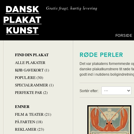
Gratis fragt, hurtig levering
FORSIDE
RØDE PERLER
FIND DIN PLAKAT
ALLE PLAKATER
Det var plakatens fornemmeste op
danske plakatkunstnere tit røde fa
KØB GAVEKORT (1)
godt ind i nutidens boligindretnin
POPULÆRE (30)
SPECIALRAMMER (1)
Sortér efter:
PERFEKTE PAR (2)
EMNER
FILM & TEATER (21)
PÅ FARTEN (18)
REKLAMER (23)