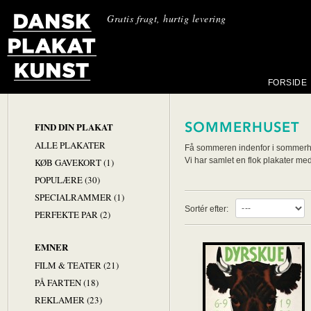
Gratis fragt, hurtig levering
FORSIDE
SOMMERHUSET
FIND DIN PLAKAT
ALLE PLAKATER
Få sommeren indenfor i sommerh
Vi har samlet en flok plakater me
KØB GAVEKORT (1)
POPULÆRE (30)
SPECIALRAMMER (1)
Sortér efter:
PERFEKTE PAR (2)
EMNER
FILM & TEATER (21)
PÅ FARTEN (18)
REKLAMER (23)